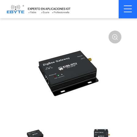
Home
>
Modem
>
Wireless modem
>
LoRa wirelss modem
