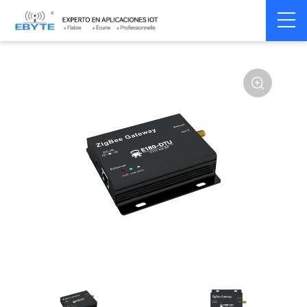
Home
>
Modem
>
Wireless modem
>
LoRa wirelss modem
