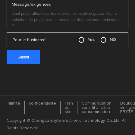
Message/exigences
Pour le business
*
Yes
NO
Intimité
confidentialite
Plan
Communication
Boutiq
du
sans fil à faible
en lign
site
consommation
EBYTE
Copyright © Chengdu Ebyte Electronic Technology Co.,Ltd. All
Rights Reserved.