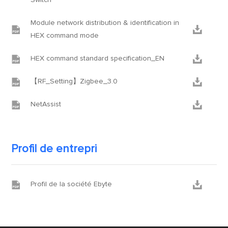
Switch
Module network distribution & identification in


HEX command mode


HEX command standard specification_EN


【RF_Setting】Zigbee_3.0


NetAssist
Profil de entrepri


Profil de la société Ebyte