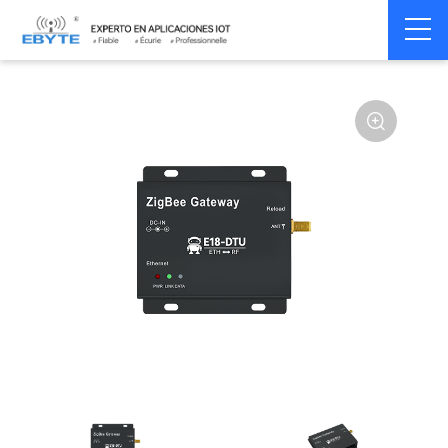
Home
>
Modem
>
Wireless modem
>
LoRa wirelss modem
