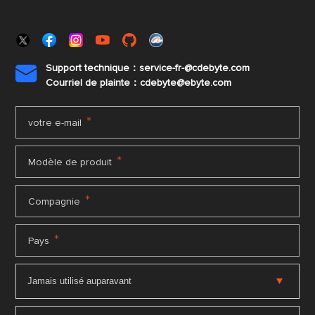
Support technique：service-fr-@cdebyte.com

Courriel de plainte：cdebyte
@ebyte.com
*
votre e-mail
*
Modèle de produit
*
Compagnie
*
Pays