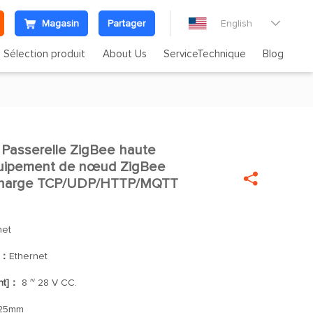
Magasin
Partager
English

Sélection produit
About Us
ServiceTechnique
Blog
Passerelle ZigBee haute

quipement de nœud ZigBee

n charge TCP/UDP/HTTP/MQTT
net
]：
Ethernet
nt]：
8 ~ 28 V CC.
*25mm