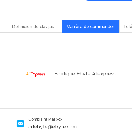
Definición de clavijas
Manière de commander
Télé
Boutique Ebyte Aliexpress
Complaint Mailbox
cdebyte@ebyte.com