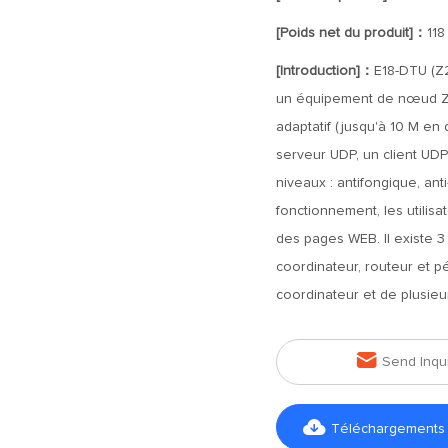
[Poids net du produit]：
118
[Introduction]：
E18-DTU (Z
un équipement de nœud Zi
adaptatif (jusqu'à 10 M en 
serveur UDP, un client UDP
niveaux : antifongique, ant
fonctionnement, les utilis
des pages WEB. Il existe 
coordinateur, routeur et 
coordinateur et de plusieu

Send Inqu

Téléchargements d