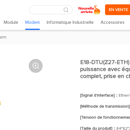
EN VENTE
Module
Modem
Informatique Industrielle
Accessoires
dem
E18-DTU(Z27-ETH) 

puissance avec é
complet, prise e
[Signal d'interface]：
Ether
[Méthode de transmission
[Tension de fonctionneme
[Taille du produit]：
84*82