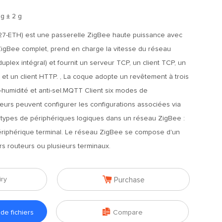
 g ± 2 g
27-ETH) est une passerelle ZigBee haute puissance avec
gBee complet, prend en charge la vitesse du réseau
duplex intégral) et fournit un serveur TCP, un client TCP, un
 et un client HTTP. , La coque adopte un revêtement à trois
i-humidité et anti-sel.MQTT Client six modes de
ateurs peuvent configurer les configurations associées via
3 types de périphériques logiques dans un réseau ZigBee :
périphérique terminal. Le réseau ZigBee se compose d'un
rs routeurs ou plusieurs terminaux.

iry
Purchase

e fichiers
Compare