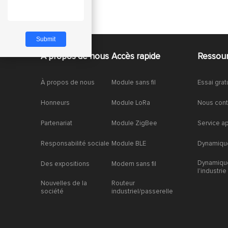
À propos de nous
Accès rapide
Ressou
À propos de nous
Module sans fil
Essai grat
Honneurs
Module LoRa
Nous cont
Partenariat
Module ZigBee
Service a
Responsabilité sociale
Module BLE
Dynamique
Dynamiqu
Des expositions
Modem sans fil
l'industrie
Nouvelles de la
Routeur
société
industriel/passerelle