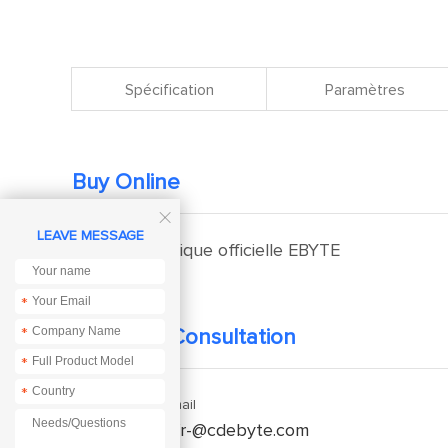
Spécification
Paramètres
Buy Online

LEAVE MESSAGE
Boutique officielle EBYTE
*
*
Technical Consultation
*
*
Enquiry Email
service-fr-@cdebyte.com