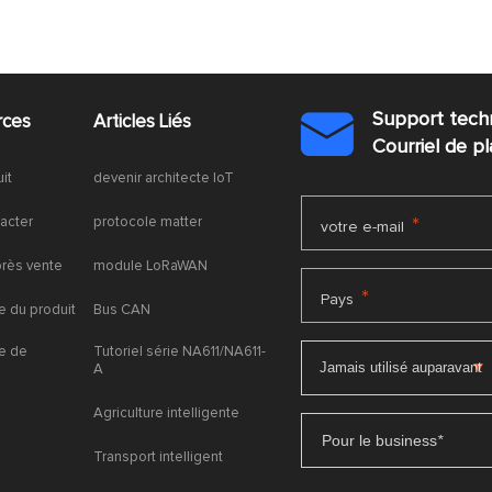
Support tech
rces
Articles Liés

Courriel de 
uit
devenir architecte IoT
acter
protocole matter
*
votre e-mail
près vente
module LoRaWAN
*
Pays
 du produit
Bus CAN
e de
Tutoriel série NA611/NA611-
A
Agriculture intelligente
Pour le business
*
Transport intelligent