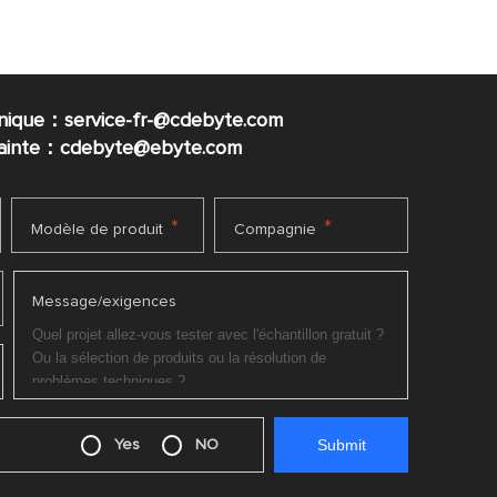
nique：service-fr-@cdebyte.com
plainte：cdebyte
@ebyte.com
*
*
Modèle de produit
Compagnie
Message/exigences
Yes
NO