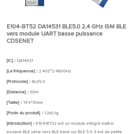
E104-BT52 DA14531 BLE5.0 2,4 GHz ISM BLE
vers module UART basse puissance
CDSENET
[IC]：
DA14531
[La fréquence]：
2.402~2.480GHz
[Protocole]：
BLE5.0
[Distance]：
90m
[Taille]：
14.5*10mm
[Poids du produit]：
1.2±0.1g
[Introduction]：
E104-BT52 est un module intégré maître-
esclave BLE série vers BLE basé sur BLE 5.0. Il est de petite