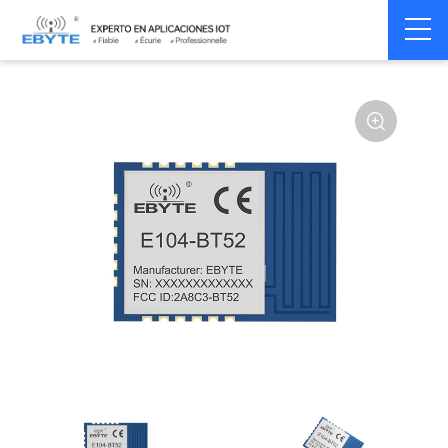
Home
>
Module
>
BLE
>
Other
