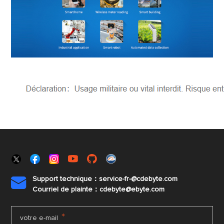
Support technique：service-fr-@cdebyte.com

Courriel de plainte：cdebyte
@ebyte.com
*
votre e-mail