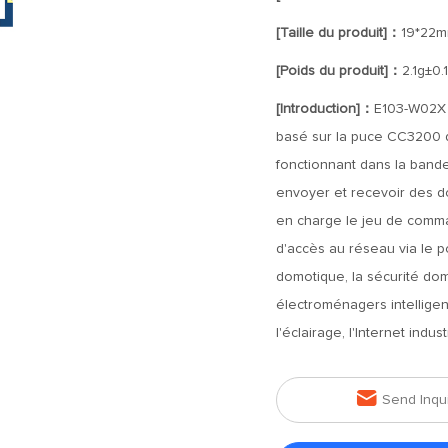
[Taille du produit]：
19*22
[Poids du produit]：
2.1g±0.
[Introduction]：
E103-W02X 
basé sur la puce CC3200 de
fonctionnant dans la bande
envoyer et recevoir des do
en charge le jeu de command
d'accès au réseau via le po
domotique, la sécurité dom
électroménagers intelligen
l'éclairage, l'Internet indu

Send Inqu