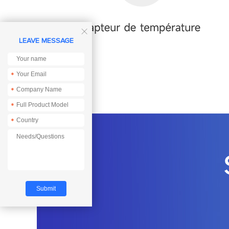

LEAVE MESSAGE
*
*
*
*