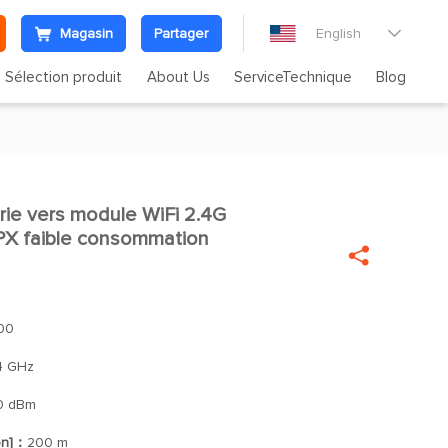
Magasin
Partager
English

Sélection produit
About Us
ServiceTechnique
Blog
ie vers module WiFi 2.4G

X faible consommation

00
4 GHz
0 dBm
on]：
200 m