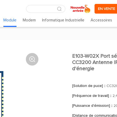
EN VENTE
Module
Modem
Informatique Industrielle
Accessoires
E103-W02X Port sér

CC3200 Antenne IP
d'énergie
[Solution de puce]：
CC32
[Fréquence de travail]：
2,
[Puissance d'émission]：
2
[Distance de communicati