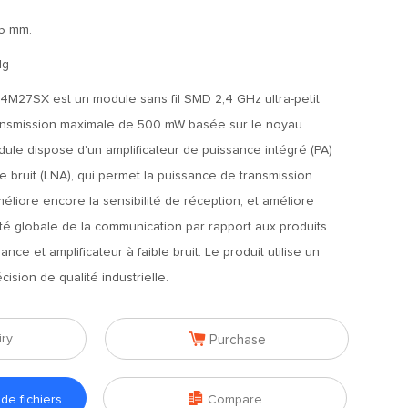
,5 mm.
1g
M27SX est un module sans fil SMD 2,4 GHz ultra-petit
ansmission maximale de 500 mW basée sur le noyau
le dispose d'un amplificateur de puissance intégré (PA)
ble bruit (LNA), qui permet la puissance de transmission
iore encore la sensibilité de réception, et améliore
ité globale de la communication par rapport aux produits
nce et amplificateur à faible bruit. Le produit utilise un
ision de qualité industrielle.

iry
Purchase

e fichiers
Compare