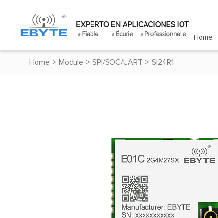
Home
Home
>
Module
>
SPI/SOC/UART
>
SI24R1