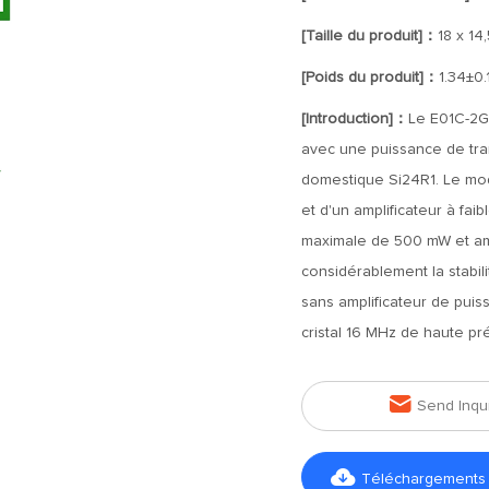
[Taille du produit]：
18 x 14
[Poids du produit]：
1.34±0.
[Introduction]：
Le E01C-2G4
avec une puissance de tr
domestique Si24R1. Le modu
et d'un amplificateur à fai
maximale de 500 mW et amél
considérablement la stabil
sans amplificateur de puissa
cristal 16 MHz de haute préc

Send Inqu

Téléchargements d