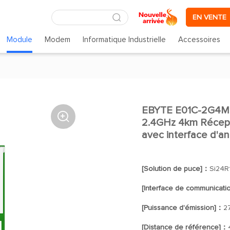
EN VENTE
Module
Modem
Informatique Industrielle
Accessoires
EBYTE E01C-2G4M27

2.4GHz 4km Récept
avec interface d'a
[Solution de puce]：
Si24R
[Interface de communicat
[Puissance d'émission]：
2
[Distance de référence]：