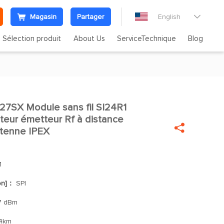
Magasin
Partager
English

Sélection produit
About Us
ServiceTechnique
Blog
SX Module sans fil SI24R1

eur émetteur Rf à distance

ntenne IPEX
1
ion]：
SPI
7 dBm
4km