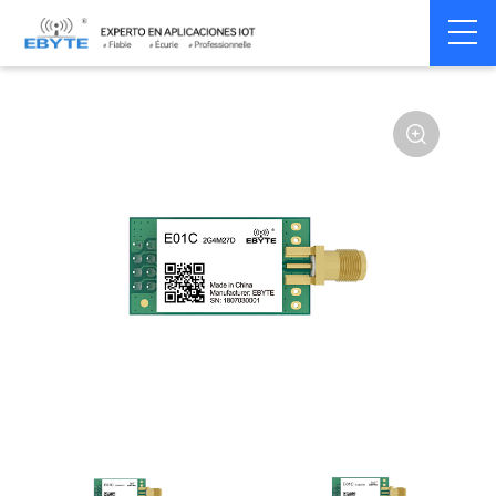
Home
>
Module
>
SPI/SOC/UART
>
SI24R1
