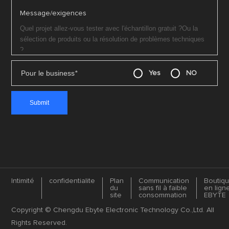
Message/exigences
Pour le business
*
Yes
NO
Intimité
confidentialite
Plan
Communication
Boutiq
du
sans fil à faible
en lign
site
consommation
EBYTE
Copyright © Chengdu Ebyte Electronic Technology Co.,Ltd. All
Rights Reserved.