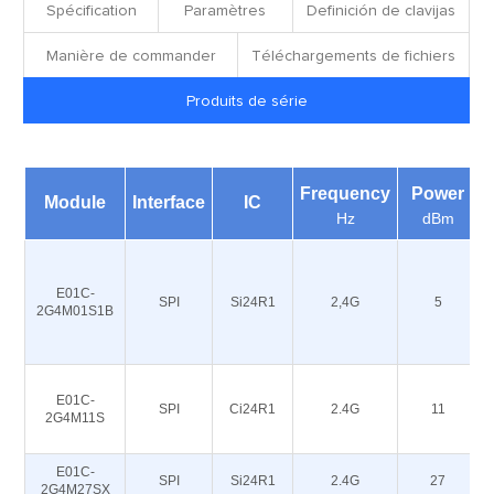
Spécification
Paramètres
Definición de clavijas
Manière de commander
Téléchargements de fichiers
Produits de série
Frequency
Power
Module
Interface
IC
Hz
dBm
E01C-
SPI
Si24R1
2,4G
5
2G4M01S1B
E01C-
SPI
Ci24R1
2.4G
11
2G4M11S
E01C-
SPI
Si24R1
2.4G
27
2G4M27SX