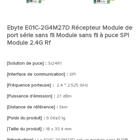
Ebyte E01C-2G4M27D Récepteur Module de
port série sans fil Module sans fil à puce SPI
Module 2.4G Rf
[Solution de puce]：
Si24R1
[Interface de communication]：
SPI
[Fréquence porteuse]：
2,4 ~ 2,525 GHz
[Puissance d'émission]：
27 dBm
[Distance de référence]：
5km
[Poids du produit]：
6.06±0.1g
[Taille du produit]：
18 x 33,4 mm.