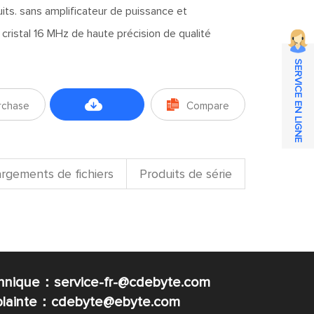
its. sans amplificateur de puissance et
le cristal 16 MHz de haute précision de qualité
SERVICE EN LIGNE


rchase
Compare
Téléchargements
de fichiers
rgements de fichiers
Produits de série
chnique：service-fr-@cdebyte.com
 plainte：cdebyte
@ebyte.com