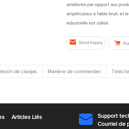
améliorée par rapport aux produ
amplificateur à faible bruit, et 
industrielle est utilisé.


Send Inquiry
Pu
nición de clavijas
Manière de commander
Télécha
Support te

es
Articles Liés
Courriel de