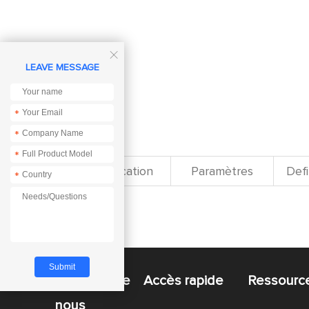

LEAVE MESSAGE
*
*
*
Spécification
Paramètres
Defi
*
À propos de
Accès rapide
Ressourc
nous