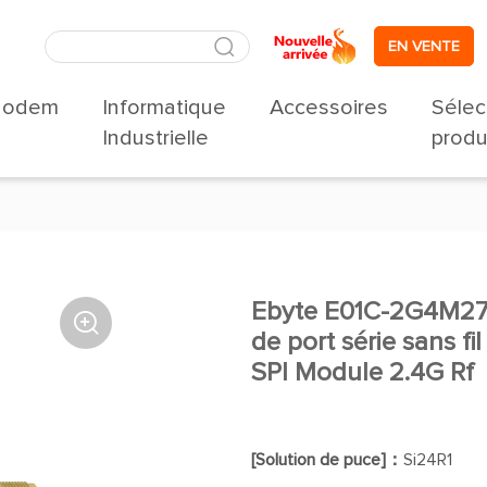
EN VENTE
odem
Informatique
Accessoires
Sélec
Industrielle
produ
Ebyte E01C-2G4M27

de port série sans fi
SPI Module 2.4G Rf
[Solution de puce]：
Si24R1