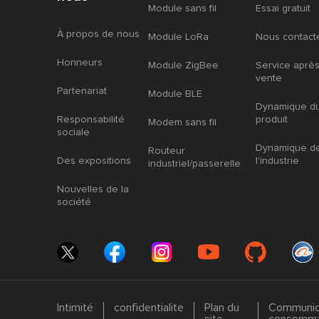
Module sans fil
Essai gratuit
À propos de nous
Module LoRa
Nous contact
Honneurs
Module ZigBee
Service aprè
vente
Partenariat
Module BLE
Dynamique d
Responsabilité
produit
Modem sans fil
sociale
Dynamique d
Routeur
Des expositions
l'industrie
industriel/passerelle
Nouvelles de la
société
Intimité
confidentialite
Plan du
Communicat