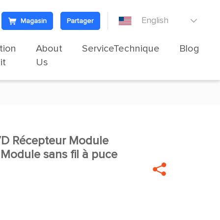
English
Magasin
Partager

tion
About
ServiceTechnique
Blog
it
Us
D Récepteur Module

l Module sans fil à puce
