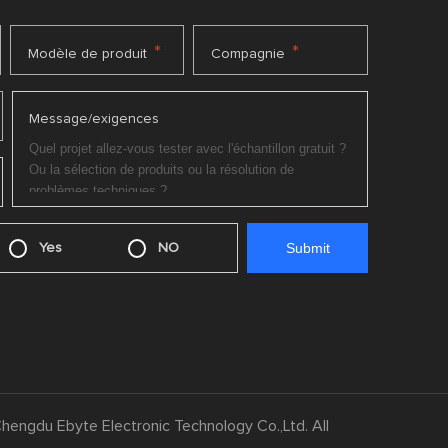
*
*
Modèle de produit
Compagnie
Message/exigences
Yes
NO
hengdu Ebyte Electronic Technology Co.,Ltd. All