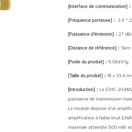
[Interface de communication]：
[Fréquence porteuse]：
2,4 ~ 
[Puissance d'émission]：
27 dB
[Distance de référence]：
5km
[Poids du produit]：
6.06±0.1g
[Taille du produit]：
18 x 33,4 m
[Introduction]：
Le E01C-2G4M27
puissance de transmission max
Le module dispose d'un amplific
amplificateur à faible bruit (LN
maximale atteindre 500 mW, et 