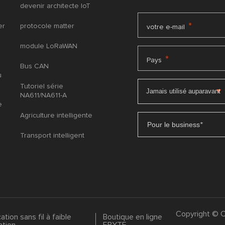
devenir architecte IoT
*
er
protocole matter
votre e-mail
s
module LoRaWAN
*
Pays
Bus CAN
u
Tutoriel série
NA611/NA611-A
e
Agriculture intelligente
Pour le business
*
Transport intelligent
Copyright © C
ion sans fil à faible
Boutique en ligne