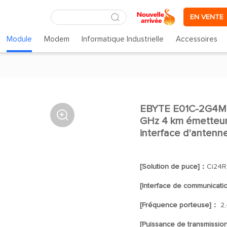
EN VENTE
Module
Modem
Informatique Industrielle
Accessoires
EBYTE E01C-2G4M11

GHz 4 km émetteur 
interface d'antenn
[Solution de puce]：
Ci24R
[Interface de communicat
[Fréquence porteuse]：
2,
[Puissance de transmissio