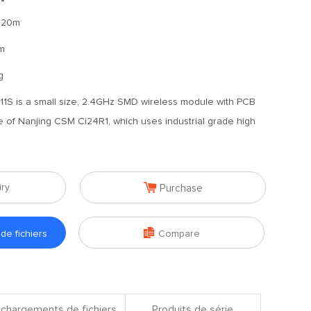
120m
m
g
1S is a small size, 2.4GHz SMD wireless module with PCB
 of Nanjing CSM Ci24R1, which uses industrial grade high

iry
Purchase

e fichiers
Compare
chargements de fichiers
Produits de série