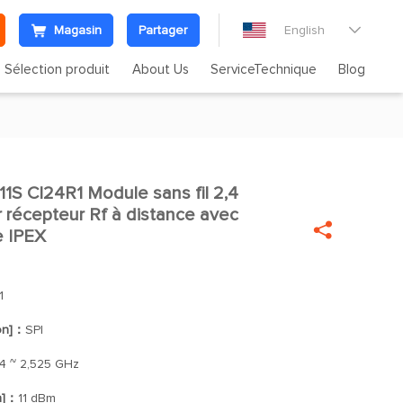
Magasin
Partager
English

Sélection produit
About Us
ServiceTechnique
Blog
S CI24R1 Module sans fil 2,4

récepteur Rf à distance avec

e IPEX
1
ion]：
SPI
4 ~ 2,525 GHz
n]：
11 dBm