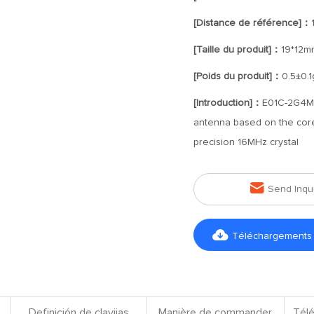
[Distance de référence]：
[Taille du produit]：
19*12m
[Poids du produit]：
0.5±0.1
[Introduction]：
E01C-2G4M1
antenna based on the core
precision 16MHz crystal

Send Inqu

Téléchargements d
Definición de clavijas
Manière de commander
Télé