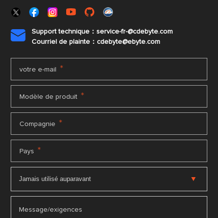
Support technique：service-fr-@cdebyte.com

Courriel de plainte：cdebyte
@ebyte.com
*
votre e-mail
*
Modèle de produit
*
Compagnie
*
Pays
Message/exigences