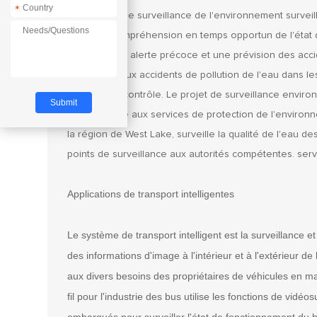
*
Le système de surveillance de l'environnement surveille
ainsi une compréhension en temps opportun de l'état de 
principal, une alerte précoce et une prévision des acci
conflits liés aux accidents de pollution de l'eau dans l
système de contrôle. Le projet de surveillance enviro
de West Lake aux services de protection de l'environne
la région de West Lake, surveille la qualité de l'eau
points de surveillance aux autorités compétentes. servi
Applications de transport intelligentes
Le système de transport intelligent est la surveillance et
des informations d'image à l'intérieur et à l'extérieur d
aux divers besoins des propriétaires de véhicules en m
fil pour l'industrie des bus utilise les fonctions de vid