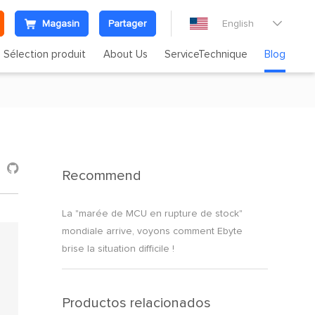
Magasin
Partager
English

Sélection produit
About Us
ServiceTechnique
Blog

Recommend
La "marée de MCU en rupture de stock"
mondiale arrive, voyons comment Ebyte
brise la situation difficile !
Productos relacionados