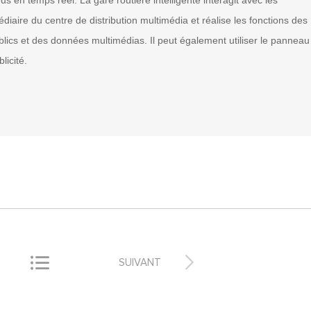
s en temps réel. La gare routière intelligente interagit avec les
diaire du centre de distribution multimédia et réalise les fonctions des
blics et des données multimédias. Il peut également utiliser le panneau
licité.


SUIVANT