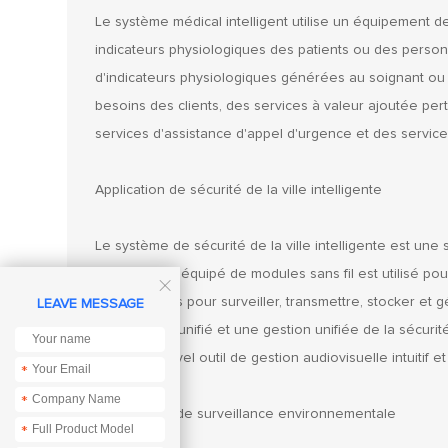
Le système médical intelligent utilise un équipement de
indicateurs physiologiques des patients ou des perso
d'indicateurs physiologiques générées au soignant ou à
besoins des clients, des services à valeur ajoutée per
services d'assistance d'appel d'urgence et des service
Application de sécurité de la ville intelligente
Le système de sécurité de la ville intelligente est une s
électronique équipé de modules sans fil est utilisé po

indépendants pour surveiller, transmettre, stocker et g
LEAVE MESSAGE
un stockage unifié et une gestion unifiée de la sécurité 
avec Un nouvel outil de gestion audiovisuelle intuitif e
*
*
Applications de surveillance environnementale
*