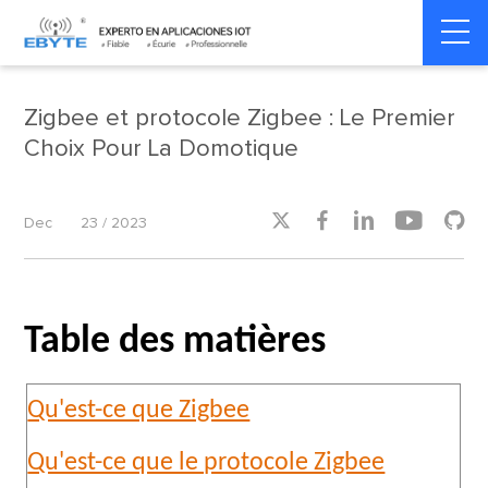
Home
>
Smart Home
>
Smart Home
Zigbee et protocole Zigbee : Le Premier
Choix Pour La Domotique





Dec
23 / 2023
Table des matières
Qu'est-ce que Zigbee
Qu'est-ce que le protocole Zigbee