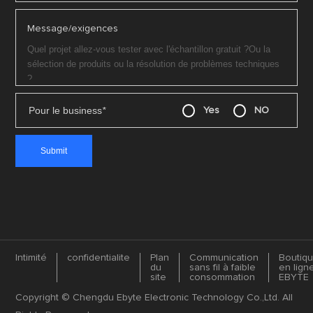
Message/exigences
Pour le business
*
Yes
NO
Intimité
confidentialite
Plan
Communication
Boutiq
du
sans fil à faible
en lign
site
consommation
EBYTE
Copyright © Chengdu Ebyte Electronic Technology Co.,Ltd. All