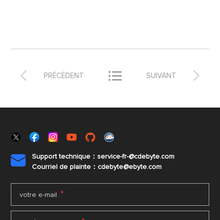



PRÉCÉDENT
SUIVANT
Support technique：service-fr-@cdebyte.com

Courriel de plainte：cdebyte
@ebyte.com
*
votre e-mail