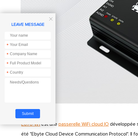

LEAVE MESSAGE
*
*
*
*
E870-W1
est une
passerelle WiFi cloud IO
développée s
été "Ebyte Cloud Device Communication Protocol".
Il 