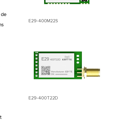
 de
E29-400M22S
ns
s
E29-400T22D
t