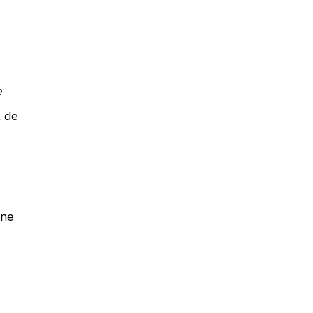
e
t de
une