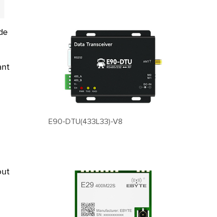
 de
ant
E90-DTU(433L33)-V8
out