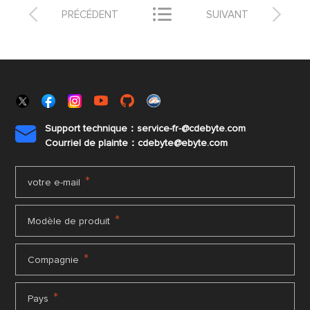



PRÉCÉDENT
SUIVANT
Support technique：service-fr-@cdebyte.com

Courriel de plainte：cdebyte
@ebyte.com
*
votre e-mail
*
Modèle de produit
*
Compagnie
*
Pays