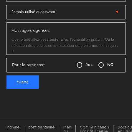
Message/exigences
Pour le business
*
Yes
NO
Intimité
confidentialite
Plan
Communication
Boutiq
du
sans fil à faible
en lign