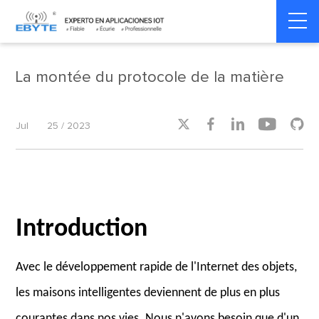
Home
>
Industry dynamics
>
Industry dynamics
La montée du protocole de la matière





Jul
25 / 2023
Introduction
Avec le développement rapide de l'Internet des objets,
les maisons intelligentes deviennent de plus en plus
courantes dans nos vies. Nous n'avons besoin que d'un