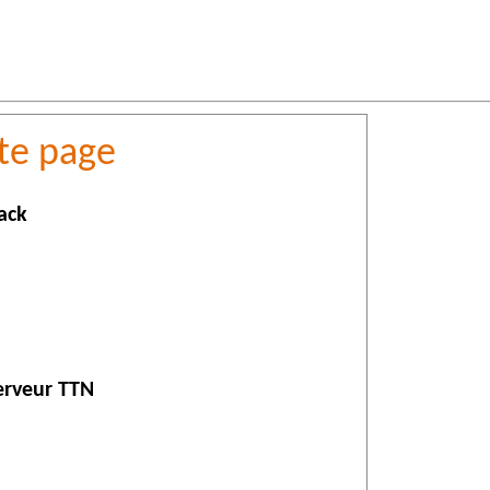
te page
ack
serveur TTN