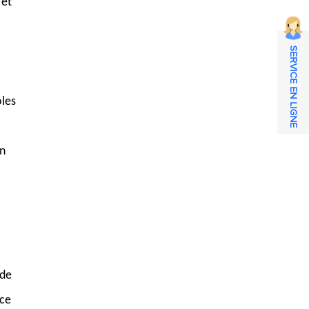
 et
SERVICE EN LIGNE
oles
on
 de
ace