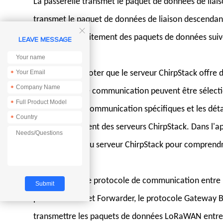
La passerelle transmet le paquet de données de liais
transmet le paquet de données de liaison descendante

format et le traitement des paquets de données suiv
LEAVE MESSAGE
Il convient de noter que le serveur ChirpStack offre 
*
*
et interfaces de communication peuvent être sélecti
*
protocoles de communication spécifiques et les détai
*
et du déploiement des serveurs ChirpStack. Dans l'a
spécifications du serveur ChirpStack pour comprendre
Pour résumer, le protocole de communication entre l
protocole Packet Forwarder, le protocole Gateway 
transmettre les paquets de données LoRaWAN entre la