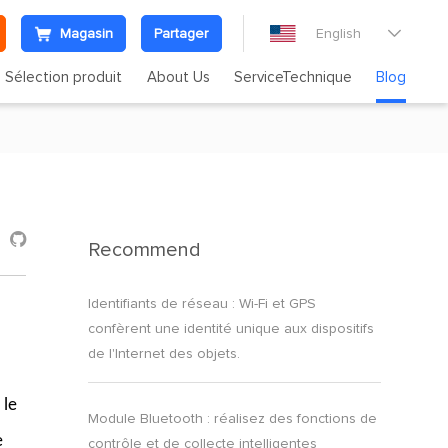
Magasin
Partager
English

Sélection produit
About Us
ServiceTechnique
Blog

Recommend
Identifiants de réseau : Wi-Fi et GPS
confèrent une identité unique aux dispositifs
de l'Internet des objets.
 le
Module Bluetooth : réalisez des fonctions de
e
contrôle et de collecte intelligentes