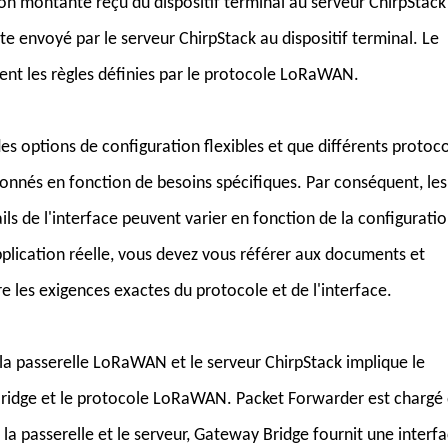
on montante reçu du dispositif terminal au serveur ChirpStack
 envoyé par le serveur ChirpStack au dispositif terminal. Le
ent les règles définies par le protocole LoRaWAN.
des options de configuration flexibles et que différents protoc
onnés en fonction de besoins spécifiques. Par conséquent, les
ls de l'interface peuvent varier en fonction de la configurati
pplication réelle, vous devez vous référer aux documents et
 les exigences exactes du protocole et de l'interface.
a passerelle LoRaWAN et le serveur ChirpStack implique le
Bridge et le protocole LoRaWAN. Packet Forwarder est chargé
 passerelle et le serveur, Gateway Bridge fournit une interf