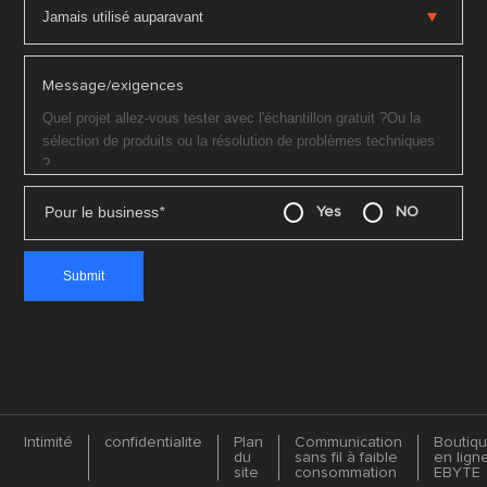
Message/exigences
Pour le business
*
Yes
NO
Intimité
confidentialite
Plan
Communication
Boutiq
du
sans fil à faible
en lign
site
consommation
EBYTE