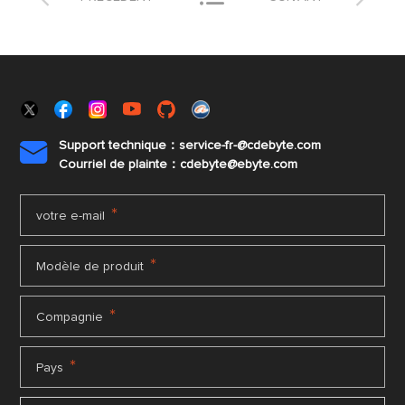
Support technique：service-fr-@cdebyte.com

Courriel de plainte：cdebyte
@ebyte.com
*
votre e-mail
*
Modèle de produit
*
Compagnie
*
Pays