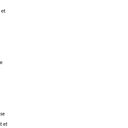
 et
ne
ise
t et