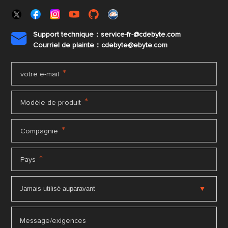
Support technique：service-fr-@cdebyte.com

Courriel de plainte：cdebyte
@ebyte.com
*
votre e-mail
*
Modèle de produit
*
Compagnie
*
Pays
Message/exigences