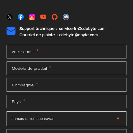
Support technique：service-fr-@cdebyte.com

Courriel de plainte：cdebyte
@ebyte.com
*
votre e-mail
*
Modèle de produit
*
Compagnie
*
Pays