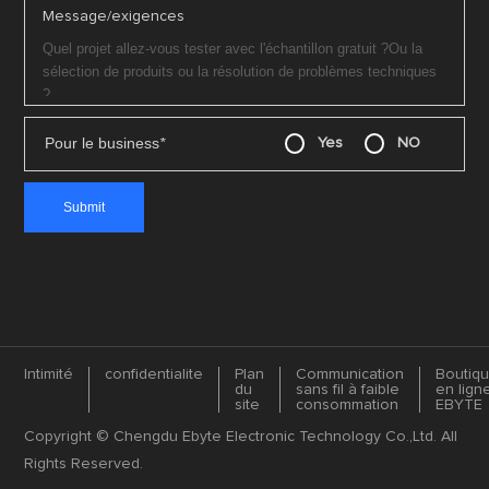
Message/exigences
Pour le business
*
Yes
NO
Intimité
confidentialite
Plan
Communication
Boutiq
du
sans fil à faible
en lign
site
consommation
EBYTE
Copyright © Chengdu Ebyte Electronic Technology Co.,Ltd. All
Rights Reserved.