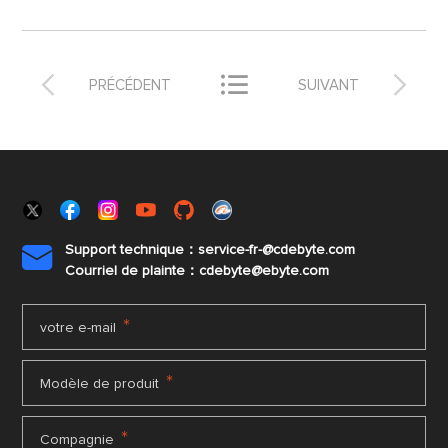



PRÉCÉDENT
SUIVANT
Support technique：service-fr-@cdebyte.com

Courriel de plainte：cdebyte
@ebyte.com
*
votre e-mail
*
Modèle de produit
*
Compagnie