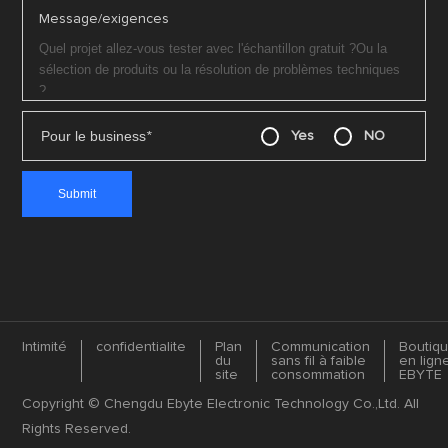
Message/exigences
Pour le business
*
Yes
NO
Intimité
confidentialite
Plan
Communication
Boutiq
du
sans fil à faible
en lign
site
consommation
EBYTE
Copyright © Chengdu Ebyte Electronic Technology Co.,Ltd. All
Rights Reserved.