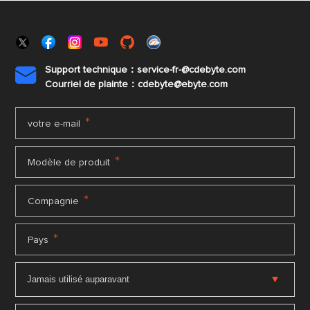
Support technique：service-fr-@cdebyte.com

Courriel de plainte：cdebyte
@ebyte.com
*
votre e-mail
*
Modèle de produit
*
Compagnie
*
Pays