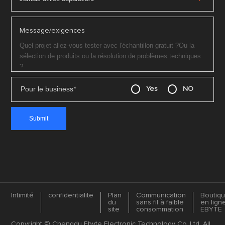
Message/exigences
Pour le business
*
Yes
NO
Intimité
confidentialite
Plan
Communication
Boutiq
du
sans fil à faible
en lign
site
consommation
EBYTE
Copyright © Chengdu Ebyte Electronic Technology Co.,Ltd. All