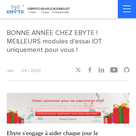
Home
>
Industry dynamics
>
Industry dynamics
BONNE ANNÉE CHEZ EBYTE !
MEILLEURS modules d'essai IOT
uniquement pour vous !





Jan
04 / 2023
Ebyte s'engage à aider chaque jour le