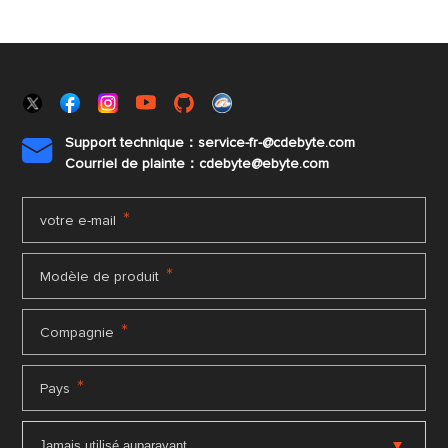
Support technique：service-fr-@cdebyte.com

Courriel de plainte：cdebyte
@ebyte.com
*
votre e-mail
*
Modèle de produit
*
Compagnie
*
Pays