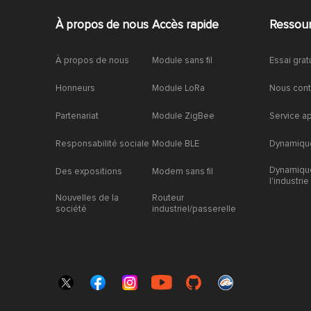
À propos de nous
Accès rapide
Ressou
À propos de nous
Module sans fil
Essai grat
Honneurs
Module LoRa
Nous cont
Partenariat
Module ZigBee
Service a
Responsabilité sociale
Module BLE
Dynamique
Dynamiqu
Des expositions
Modem sans fil
l'industrie
Nouvelles de la
Routeur
société
industriel/passerelle