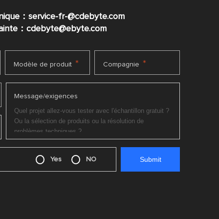
nique：service-fr-@cdebyte.com
plainte：cdebyte
@ebyte.com
*
*
Modèle de produit
Compagnie
Message/exigences
Yes
NO