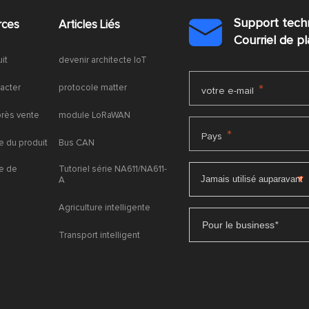
Support tech
rces
Articles Liés

Courriel de 
uit
devenir architecte IoT
acter
protocole matter
*
votre e-mail
près vente
module LoRaWAN
*
Pays
 du produit
Bus CAN
e de
Tutoriel série NA611/NA611-
A
Agriculture intelligente
Pour le business
*
Transport intelligent