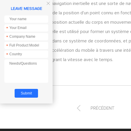
Le système de navigation inertielle est une sorte de nav

LEAVE MESSAGE
calculée à partir de la position d'un point connu en fon
de sorte que la position actuelle du corps en mouvem
*
navigation inertielle est utilisé pour former un systèm
*
l'accéléromètre dans ce système de coordonnées, et pour
*
pour mesurer l'accélération du mobile à travers une int
*
obtenue en intégrant la vitesse avec le temps.

PRÉCÉDENT