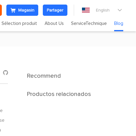
Magasin
Partager
English

Sélection produit
About Us
ServiceTechnique
Blog

Recommend
Productos relacionados
ie
sse
a