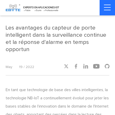
Home
>
Smart Home
>
Smart Home
Les avantages du capteur de porte
intelligent dans la surveillance continue
et la réponse d'alarme en temps
opportun





May
19 / 2022
En tant que technologie de base des villes intelligentes, la
technologie NB-IoT a continuellement évolué pour jeter les
bases stables de l'innovation dans le domaine de l'Internet
des objets, apportant des percées dans la lecture des