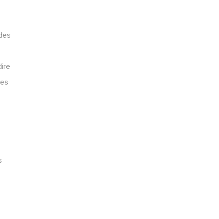
odes
ire
Des
e
s