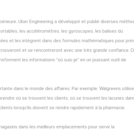
upérieure, Uber Engineering a développé et publié diverses méth
rtables, les accéléromètres, les gyroscopes, les balises du
nées et les intègrent dans des formules mathématiques pour préd
trouveront et se rencontreront avec une très grande confiance. 
orment les informations "où suis-je" en un puissant outil de
portante dans le monde des affaires. Par exemple, Walgreens utilis
endre où se trouvent les clients, où se trouvent les lacunes dan
ients lorsqu'ils doivent se rendre rapidement à la pharmacie.
 magasins dans les meilleurs emplacements pour servir la