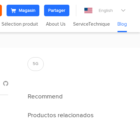
Magasin
Partager
English

Sélection produit
About Us
ServiceTechnique
Blog
5G

Recommend
Productos relacionados