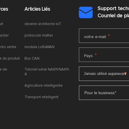
Support tech
rces
Articles Liés

Courriel de 
uit
devenir architecte IoT
acter
protocole matter
*
votre e-mail
près vente
module LoRaWAN
*
Pays
 du produit
Bus CAN
e de
Tutoriel série NA611/NA611-
A
Agriculture intelligente
Pour le business
*
Transport intelligent