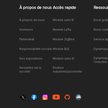
À propos de nous
Accès rapide
Ressou
À propos de nous
Module sans fil
Essai grat
Honneurs
Module LoRa
Nous cont
Partenariat
Module ZigBee
Service a
Responsabilité sociale
Module BLE
Dynamique
Dynamiqu
Des expositions
Modem sans fil
l'industrie
Nouvelles de la
Routeur
société
industriel/passerelle