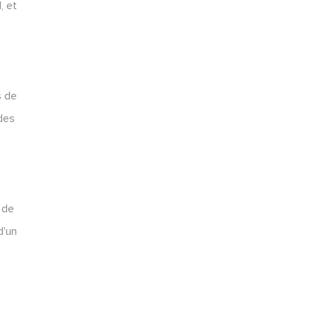
, et
s de
 des
e de
d'un