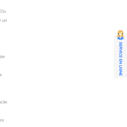
. Du
r un
SERVICE EN LIGNE
 de
ue
cile
ces