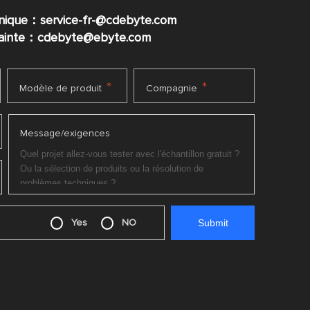
nique：service-fr-@cdebyte.com
plainte：cdebyte
@ebyte.com
*
*
Modèle de produit
Compagnie
Message/exigences
Yes
NO