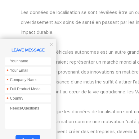
Les données de localisation se sont révélées être un ou
divertissement aux soins de santé en passant par les in
impact durable.

LEAVE MESSAGE
Le marché des véhicules autonomes est un autre grand
audiovisuels devraient représenter un marché mondial d'u
*
cette croissance provenant des innovations en matière
*
d'autres. La croissance d'une industrie suffit à attirer l
*
les transports sont au cœur de la vie quotidienne, les V
*
Il est indéniable que les données de localisation sont un
de voir cette information comme une motivation "café p
géospatiales peuvent créer des entreprises, devenir la