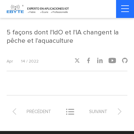
Home
>
Smart Agriculture
>
Smart Agriculture
5 façons dont l'IdO et l'IA changent la
pêche et l'aquaculture





Apr
14 / 2022



PRÉCÉDENT
SUIVANT