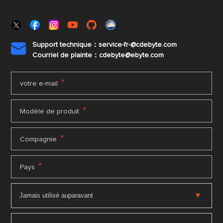
Support technique：service-fr-@cdebyte.com

Courriel de plainte：cdebyte
@ebyte.com
*
votre e-mail
*
Modèle de produit
*
Compagnie
*
Pays