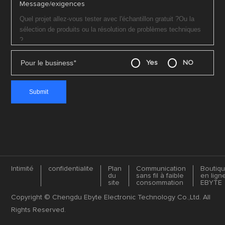
Message/exigences
Pour le business
*
Yes
NO
Intimité
confidentialite
Plan
Communication
Boutiq
du
sans fil à faible
en lign
site
consommation
EBYTE
Copyright © Chengdu Ebyte Electronic Technology Co.,Ltd. All
Rights Reserved.