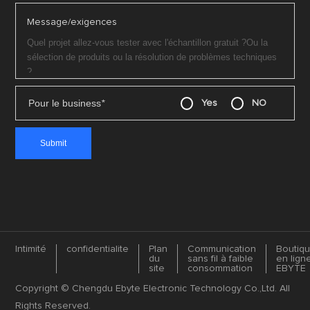
Message/exigences
Pour le business
*
Yes
NO
Intimité
confidentialite
Plan
Communication
Boutiq
du
sans fil à faible
en lign
site
consommation
EBYTE
Copyright © Chengdu Ebyte Electronic Technology Co.,Ltd. All
Rights Reserved.