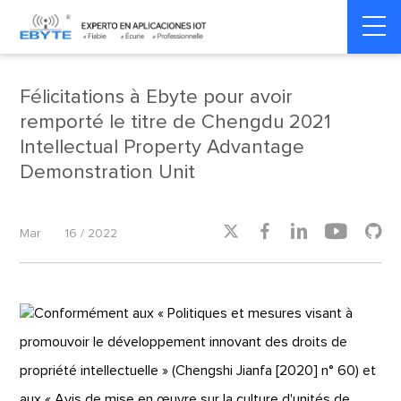
Home
>
Company News
>
Company News
Félicitations à Ebyte pour avoir
remporté le titre de Chengdu 2021
Intellectual Property Advantage
Demonstration Unit





Mar
16 / 2022
Conformément aux « Politiques et mesures visant à
promouvoir le développement innovant des droits de
propriété intellectuelle » (Chengshi Jianfa [2020] n° 60) et
aux « Avis de mise en œuvre sur la culture d'unités de