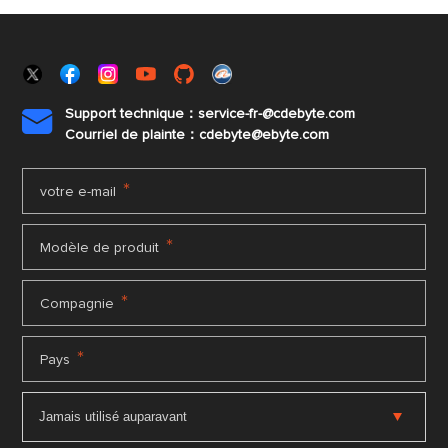
Support technique：service-fr-@cdebyte.com

Courriel de plainte：cdebyte
@ebyte.com
*
votre e-mail
*
Modèle de produit
*
Compagnie
*
Pays