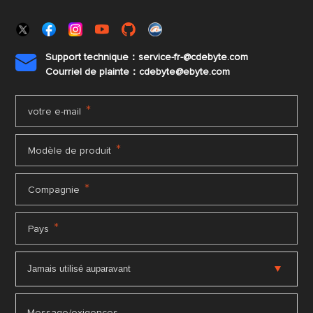
Support technique：service-fr-@cdebyte.com

Courriel de plainte：cdebyte
@ebyte.com
*
votre e-mail
*
Modèle de produit
*
Compagnie
*
Pays