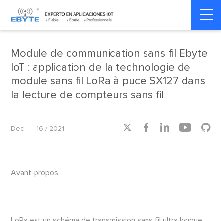
Home
>
Smart Meter
>
Smart Meter
Module de communication sans fil Ebyte
IoT : application de la technologie de
module sans fil LoRa à puce SX127 dans
la lecture de compteurs sans fil





Dec
16 / 2021
Avant-propos
LoRa est un schéma de transmission sans fil ultra longue