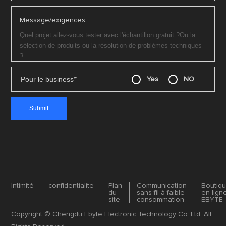
Message/exigences
Pour le business
*
Yes
NO
Intimité
confidentialite
Plan
Communication
Boutiq
du
sans fil à faible
en lign
site
consommation
EBYTE
Copyright © Chengdu Ebyte Electronic Technology Co.,Ltd. All