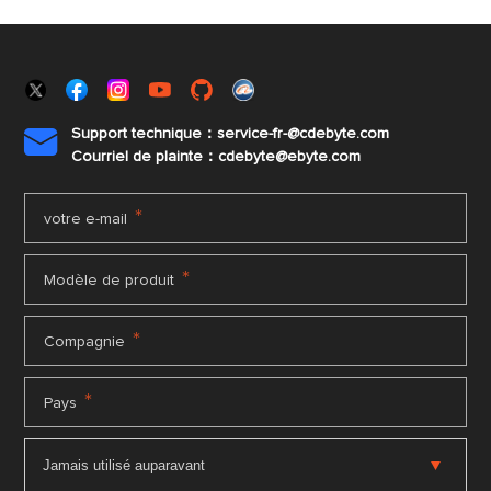
Support technique：service-fr-@cdebyte.com

Courriel de plainte：cdebyte
@ebyte.com
*
votre e-mail
*
Modèle de produit
*
Compagnie
*
Pays