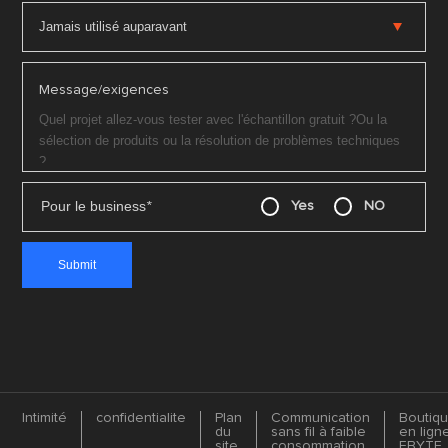
Message/exigences
Pour le business
*
Yes
NO
Intimité
confidentialite
Plan
Communication
Boutiq
du
sans fil à faible
en lign
site
consommation
EBYTE