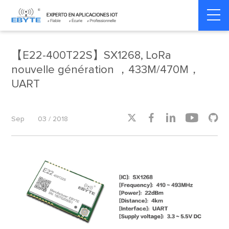
Home
>
Product dynamics
>
Product dynamics
【E22-400T22S】SX1268, LoRa
nouvelle génération ，433M/470M，
UART





Sep
03 / 2018