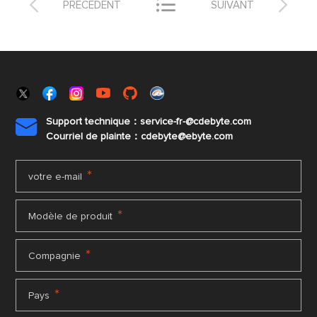



PRÉCÉDENT
SUIVANT
Support technique：service-fr-@cdebyte.com

Courriel de plainte：cdebyte
@ebyte.com
*
votre e-mail
*
Modèle de produit
*
Compagnie
*
Pays