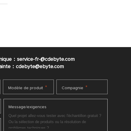
nique：service-fr-@cdebyte.com
plainte：cdebyte
@ebyte.com
*
*
Modèle de produit
Compagnie
Message/exigences