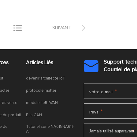


SUIVANT
Support tech
rces
Articles Liés

Courriel de 
uit
devenir architecte IoT
acter
protocole matter
*
votre e-mail
près vente
module LoRaWAN
*
Pays
 du produit
Bus CAN
e de
Tutoriel série NA611/NA611-
A