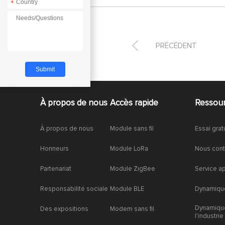
*

PRÉCÉDENT
À propos de nous
Accès rapide
Ressou
À propos de nous
Module sans fil
Essai grat
Honneurs
Module LoRa
Nous cont
Partenariat
Module ZigBee
Service a
Responsabilité sociale
Module BLE
Dynamique
Dynamiqu
Des expositions
Modem sans fil
l'industrie