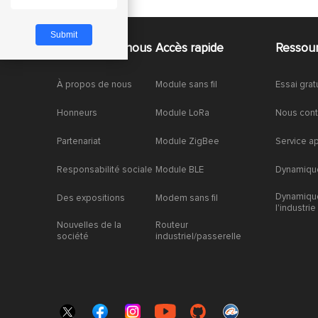
À propos de nous
Accès rapide
Ressou
À propos de nous
Module sans fil
Essai grat
Honneurs
Module LoRa
Nous cont
Partenariat
Module ZigBee
Service a
Responsabilité sociale
Module BLE
Dynamique
Dynamiqu
Des expositions
Modem sans fil
l'industrie
Nouvelles de la
Routeur
société
industriel/passerelle