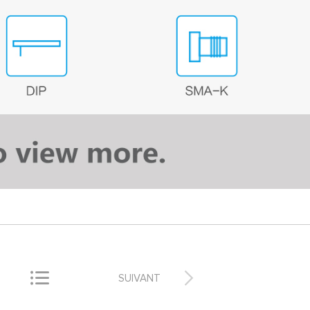


SUIVANT