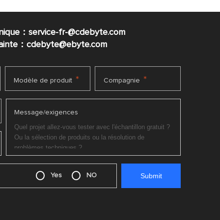
nique：service-fr-@cdebyte.com
plainte：cdebyte
@ebyte.com
*
*
Modèle de produit
Compagnie
Message/exigences
Yes
NO