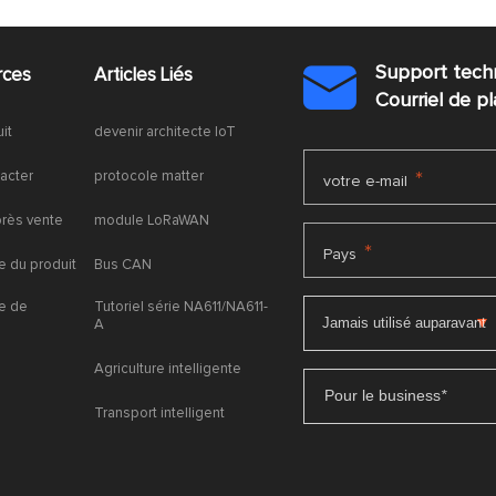
Support tech
rces
Articles Liés

Courriel de 
uit
devenir architecte IoT
acter
protocole matter
*
votre e-mail
près vente
module LoRaWAN
*
Pays
 du produit
Bus CAN
e de
Tutoriel série NA611/NA611-
A
Agriculture intelligente
Pour le business
*
Transport intelligent