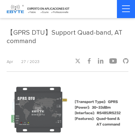
Home
>
Product dynamics
>
Product dynamics
【GPRS DTU】Support Quad-band, AT
command





Apr
27 / 2023