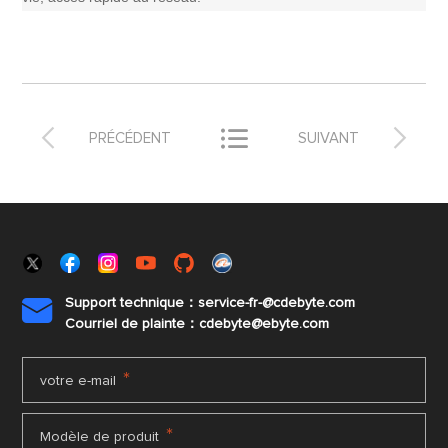



PRÉCÉDENT
SUIVANT
Support technique：service-fr-@cdebyte.com

Courriel de plainte：cdebyte
@ebyte.com
*
votre e-mail
*
Modèle de produit