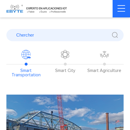
Home
>
Blog
>
Application Cases
>
Smart Transportation
y
Smart
Smart City
Smart Agriculture
Transportation