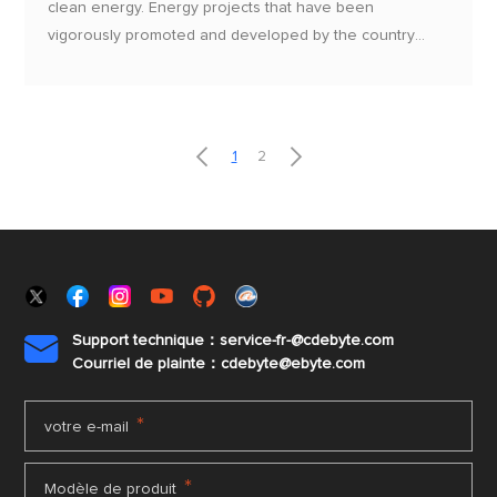
clean energy. Energy projects that have been
vigorously promoted and developed by the country
have important economic value. At present, the
proportion of wind power generation in domestic
installed power generation capacity is 4%, which shows
that the potential of wind power generation in the future


1
2
is huge and there is room for development.
Support technique：service-fr-@cdebyte.com

Courriel de plainte：cdebyte
@ebyte.com
*
votre e-mail
*
Modèle de produit