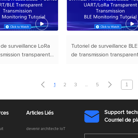
 de surveillance LoRa
Tutoriel de surveillance BLE
nsmission transparente
de transmission transparen
E pour la série
UART/LoRa pour les séries
A-xxxBWL22S et
EWM22A-xxxBWL22S et
E22-T


1
2
3
...
5
Support tech
rces
Articles Liés

Courriel de 
uit
devenir architecte IoT