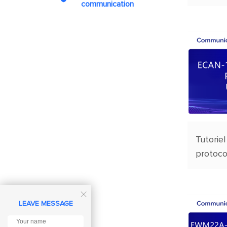
communication
transpa
transmi
Tutoriel
protoco
ECAN-1

LEAVE MESSAGE