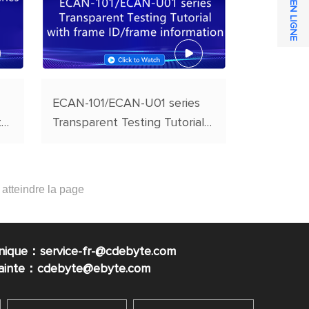
SERVICE EN LIGNE
ECAN-101/ECAN-U01 series
te
Transparent Testing Tutorial
with frame ID/frame
information
nique：service-fr-@cdebyte.com
plainte：cdebyte
@ebyte.com