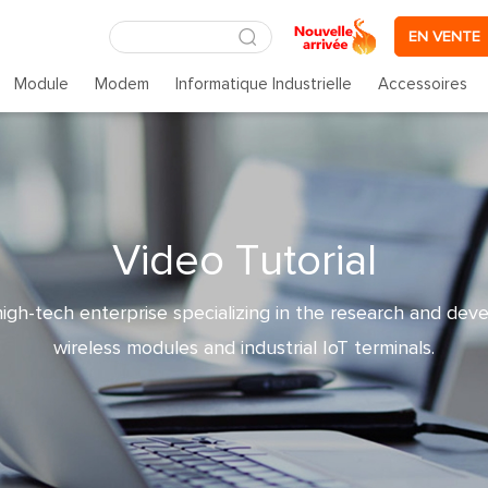
EN VENTE
Module
Modem
Informatique Industrielle
Accessoires
V
i
d
e
o
T
u
t
o
r
i
a
l
high-tech enterprise specializing in the research and de
wireless modules and industrial IoT terminals.