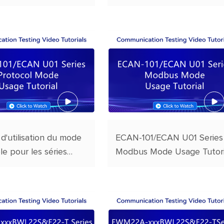
rente et la
(Utilisation en mode général
ssion point à point
 d'utilisation du mode
ECAN-101/ECAN U01 Series
le pour les séries
Modbus Mode Usage Tutori
01 / ECAN U01