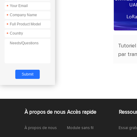
*
*
*
*
Tutoriel
par tra
UART/BL
EWM22
E22-T
À propos de nous
Accès rapide
Ressou
À propos de nous
Module sans fil
Essai grat