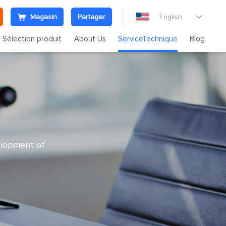
Magasin
Partager
English

Sélection produit
About Us
ServiceTechnique
Blog
velopment of