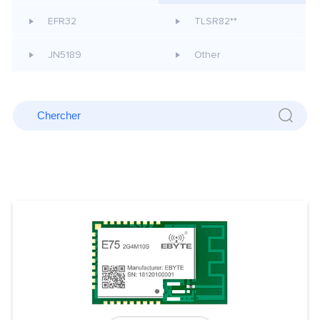
EFR32
TLSR82**
JN5189
Other