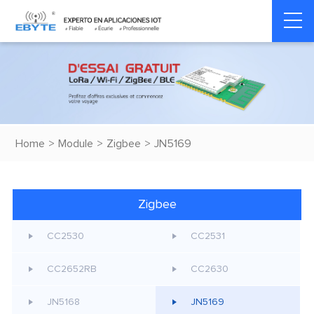
Home
>
Module
>
Zigbee
>
JN5169
Zigbee
CC2530
CC2531
CC2652RB
CC2630
JN5168
JN5169