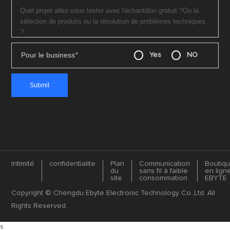
Pour le business
*
Yes
NO
Intimité
confidentialite
Plan
Communication
Boutiq
du
sans fil à faible
en lign
site
consommation
EBYTE
Copyright © Chengdu Ebyte Electronic Technology Co.,Ltd. All
Rights Reserved.
s