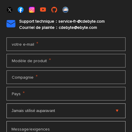
Support technique：service-fr-@cdebyte.com

Courriel de plainte：cdebyte
@ebyte.com
*
votre e-mail
*
Modèle de produit
*
Compagnie
*
Pays
Message/exigences