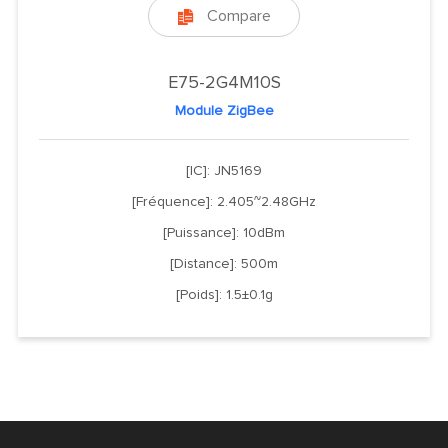
Compare

E75-2G4M10S
Module ZigBee
[IC]: JN5169
[Fréquence]: 2.405~2.48GHz
[Puissance]: 10dBm
[Distance]: 500m
[Poids]: 1.5±0.1g