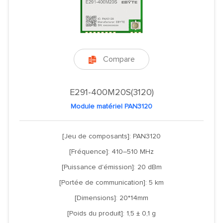
Compare

E291-400M20S(3120)
Module matériel PAN3120
[Jeu de composants]: PAN3120
[Fréquence]: 410–510 MHz
[Puissance d'émission]: 20 dBm
[Portée de communication]: 5 km
[Dimensions]: 20*14mm
[Poids du produit]: 1,5 ± 0,1 g