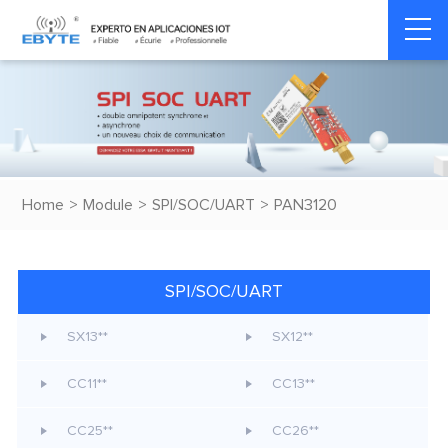
Home
>
Module
>
SPI/SOC/UART
>
PAN3120
SPI/SOC/UART
SX13**
SX12**
CC11**
CC13**
CC25**
CC26**