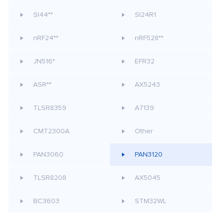
SI44**
SI24R1
nRF24**
nRF528**
JN516*
EFR32
ASR**
AX5243
TLSR8359
A7139
CMT2300A
Other
PAN3060
PAN3120
TLSR8208
AX5045
BC3603
STM32WL