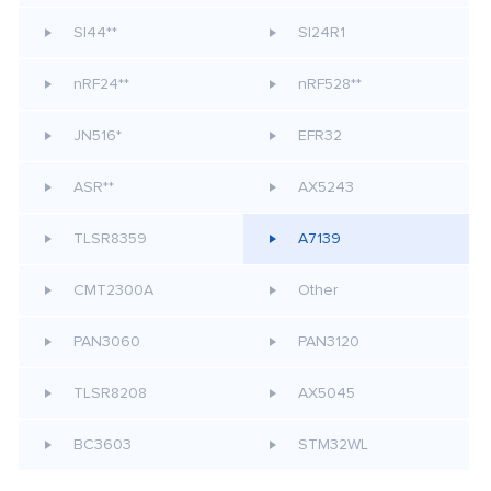
SI44**
SI24R1
nRF24**
nRF528**
JN516*
EFR32
ASR**
AX5243
TLSR8359
A7139
CMT2300A
Other
PAN3060
PAN3120
TLSR8208
AX5045
BC3603
STM32WL