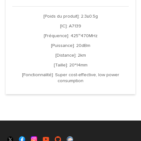
[Poids du produit]: 2.3±0.5g
[IC]: A7139
[Fréquence]: 425~470MHz
[Puissance]: 20dBm
[Distance]: 2km
[Taille]: 20*14mm
[Fonctionnalité]: Super cost-effective, low power
consumption