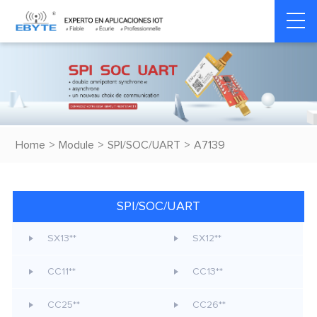
Home
>
Module
>
SPI/SOC/UART
>
A7139
SPI/SOC/UART
SX13**
SX12**
CC11**
CC13**
CC25**
CC26**