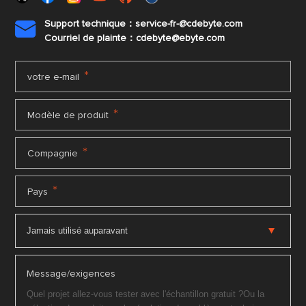
Support technique：service-fr-@cdebyte.com

Courriel de plainte：cdebyte
@ebyte.com
*
votre e-mail
*
Modèle de produit
*
Compagnie
*
Pays
Message/exigences