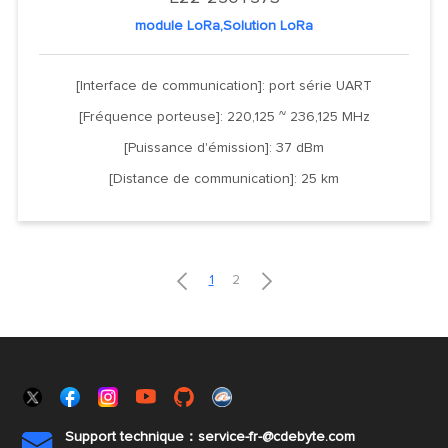
module LoRa,Solution LoRa
[Interface de communication]: port série UART
[Fréquence porteuse]: 220,125 ~ 236,125 MHz
[Puissance d'émission]: 37 dBm
[Distance de communication]: 25 km


1
2
Support technique：service-fr-@cdebyte.com
