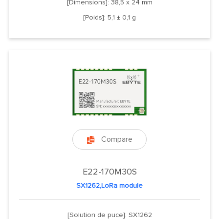
[Dimensions]: 38,5 x 24 mm
[Poids]: 5,1 ± 0,1 g
Compare

E22-170M30S
SX1262,LoRa module
[Solution de puce]: SX1262