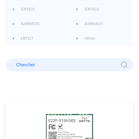
SX1301
SX1302
ASR6505
ASR6601
LR1121
other