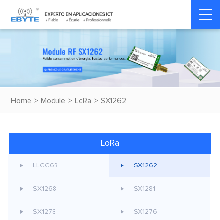
Home
>
Module
>
LoRa
>
SX1262
LoRa
LLCC68
SX1262
SX1268
SX1281
SX1278
SX1276