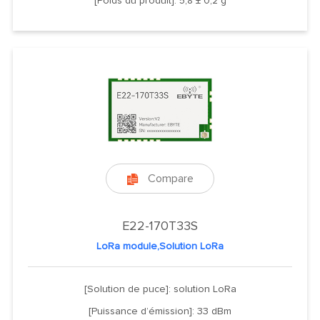
[Poids du produit]: 5,8 ± 0,2 g
Compare

E22-170T33S
LoRa module,Solution LoRa
[Solution de puce]: solution LoRa
[Puissance d’émission]: 33 dBm