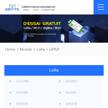
Home
>
Module
>
LoRa
>
LR1121
LoRa
LLCC68
SX1262
SX1268
SX1281
SX1278
SX1276