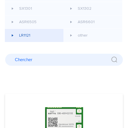
SX1301
SX1302
ASR6505
ASR6601
LR1121
other