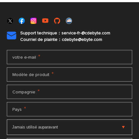
Support technique：service-fr-@cdebyte.com

Courriel de plainte：cdebyte
@ebyte.com
*
votre e-mail
*
Modèle de produit
*
Compagnie
*
Pays