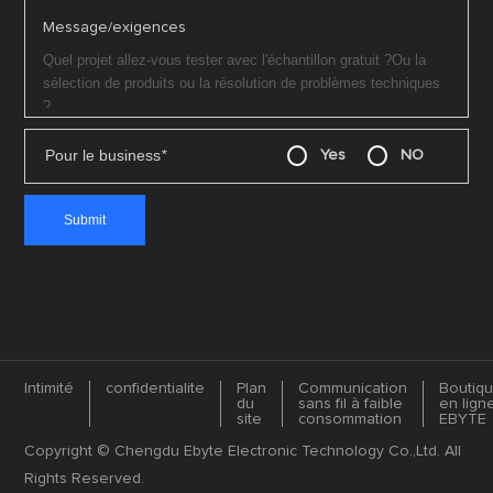
Message/exigences
Pour le business
*
Yes
NO
Intimité
confidentialite
Plan
Communication
Boutiq
du
sans fil à faible
en lign
site
consommation
EBYTE
Copyright © Chengdu Ebyte Electronic Technology Co.,Ltd. All
Rights Reserved.