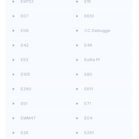
ESP32
E15
E07
E610
E06
CC Debugge
E42
E48
E53
EoRa PI
E105
E80
E290
E611
E51
E71
EWM47
E04
E28
E291