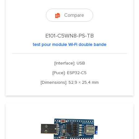
Compare

E101-C5WN8-PS-TB
test pour module Wi-Fi double bande
[Interface]: USB
[Puce]: ESP32-C5
[Dimensions]: 52,9 × 25,4 mm