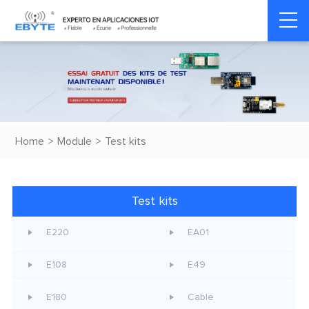
Home
>
Module
>
Test kits
Test kits
E220
EA01
E108
E49
E180
Cable