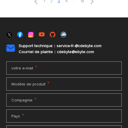


1
2
3
4
...
18
Support technique：service-fr-@cdebyte.com

Courriel de plainte：cdebyte
@ebyte.com
*
votre e-mail
*
Modèle de produit
*
Compagnie
*
Pays