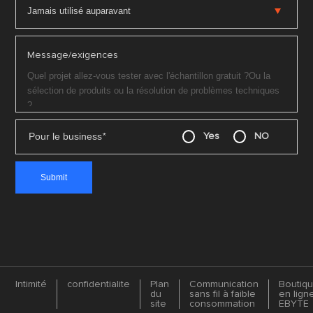
Message/exigences
Pour le business
*
Yes
NO
Intimité
confidentialite
Plan
Communication
Boutiq
du
sans fil à faible
en lign
site
consommation
EBYTE