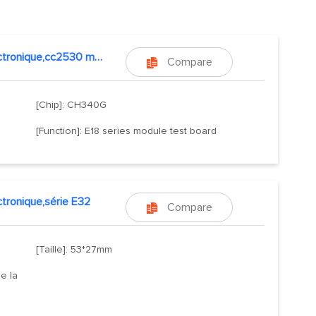
kit electronique,cc2530 module
Compare

[Chip]: CH340G
[Function]: E18 series module test board
ectronique,série E32
Compare

[Taille]: 53*27mm
e la