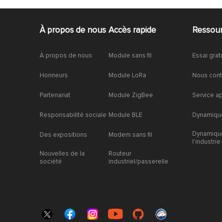
À propos de nous
Accès rapide
Ressou
À propos de nous
Module sans fil
Essai grat
Honneurs
Module LoRa
Nous cont
Partenariat
Module ZigBee
Service a
Responsabilité sociale
Module BLE
Dynamique
Dynamiqu
Des expositions
Modem sans fil
l'industrie
Nouvelles de la
Routeur
société
industriel/passerelle