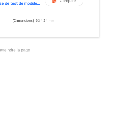
Compare

Trousse de test de module sans fil
[Dimensions]: 60 * 34 mm