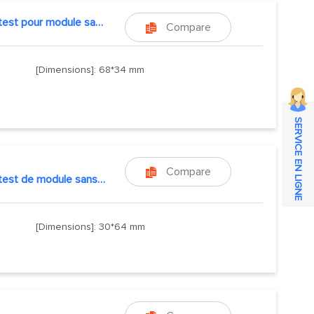
Kit de test pour module sans fil SoC
Compare

[Dimensions]: 68*34 mm
SERVICE EN LIGNE
Compare

Kit de test de module sans fil
[Dimensions]: 30*64 mm