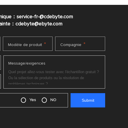
nique：service-fr-@cdebyte.com
plainte：cdebyte
@ebyte.com
*
*
Modèle de produit
Compagnie
Message/exigences
Yes
NO