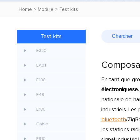
Home
>
Module
>
Test kits
Test kits
E220
Composant
EA01
En tant que gro
E108
électroniquese.
E49
nationale de ha
industriels.
Les 
E180
bluetooth
/ZigB
Cable
les stations ra
E810
signal industriel