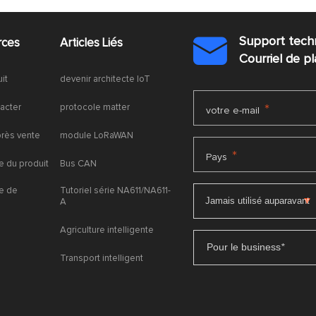
Support tech
rces
Articles Liés

Courriel de 
uit
devenir architecte IoT
acter
protocole matter
*
votre e-mail
près vente
module LoRaWAN
*
Pays
 du produit
Bus CAN
e de
Tutoriel série NA611/NA611-
A
Agriculture intelligente
Pour le business
*
Transport intelligent