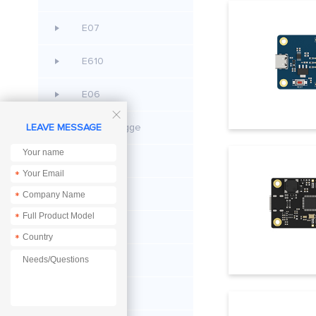
E07
E610
E06

CC Debugge
LEAVE MESSAGE
E42
*
E48
*
*
E53
*
EoRa PI
E105