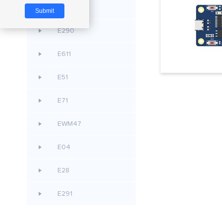
E80
E290
E611
E51
E71
EWM47
E04
E28
E291