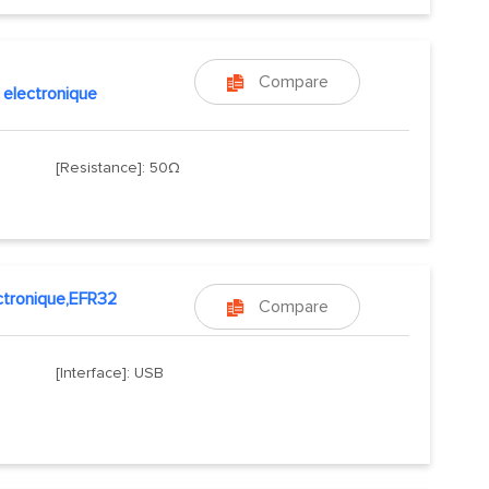
Compare

t electronique
[Resistance]: 50Ω
ectronique,EFR32
Compare

[Interface]: USB