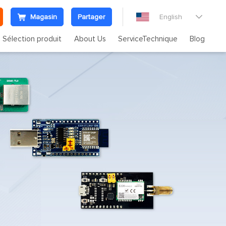
Magasin
Partager
English

Sélection produit
About Us
ServiceTechnique
Blog