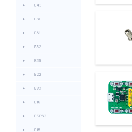
E43
E30
E31
E32
E35
E22
E83
E18
ESP32
E15