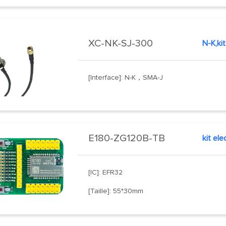
XC-NK-SJ-300
N-K,ki
[Interface]: N-K，SMA-J
E180-ZG120B-TB
kit el
[IC]: EFR32
[Taille]: 55*30mm