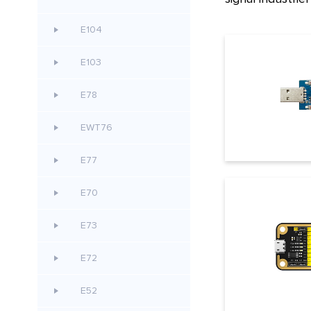
E104
E103
E78
EWT76
E77
E70
E73
E72
E52