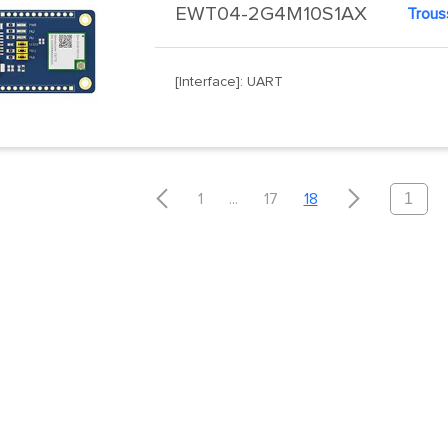
EWT04-2G4M10S1AX
[Interface]: UART


1
...
17
18