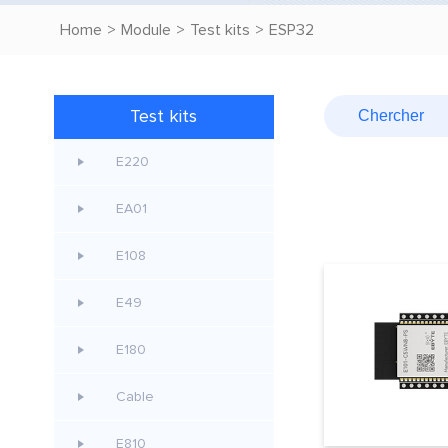
Home
>
Module
>
Test kits
>
ESP32
Test kits
E220
EA01
E108
E49
E180
Cable
E810