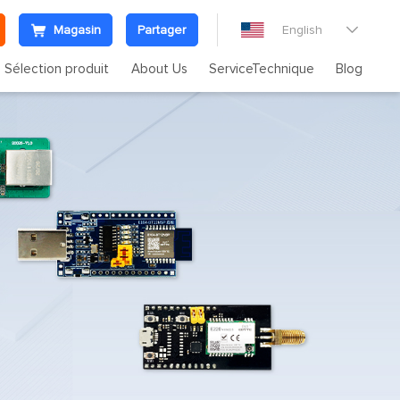
Magasin
Partager
English

Sélection produit
About Us
ServiceTechnique
Blog