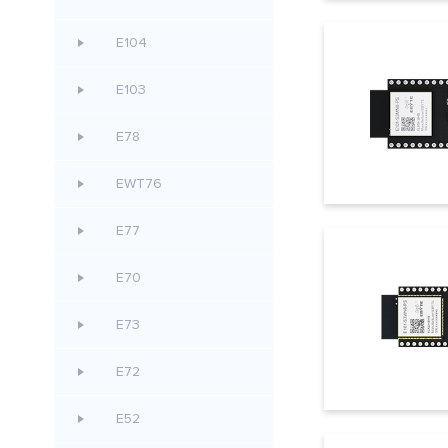
E104
E103
E78
EWT76
E77
E70
E73
E72
E52