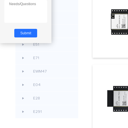
E80
E290
E611
E51
E71
EWM47
E04
E28
E291