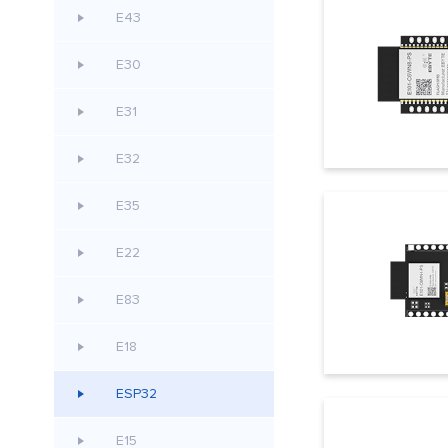
E43
E30
E31
E32
E35
E22
E83
E18
ESP32
E15