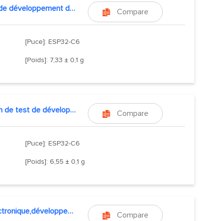
Carte de développement de module WiFi double cœur
Compare

[Puce]: ESP32-C6
[Poids]: 7,33 ± 0,1 g
Version de test de développement du module WiFi bimode
Compare

[Puce]: ESP32-C6
[Poids]: 6,55 ± 0,1 g
kit electronique,développement esp32
Compare
