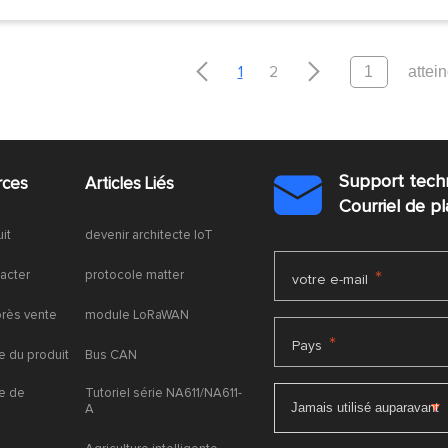


1
2
Support tech
rces
Articles Liés

Courriel de 
uit
devenir architecte IoT
acter
protocole matter
*
votre e-mail
près vente
module LoRaWAN
*
Pays
 du produit
Bus CAN
e de
Tutoriel série NA611/NA611-
A