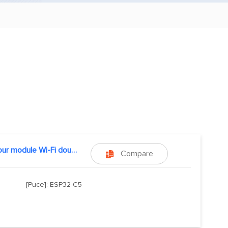
test pour module Wi-Fi double bande
Compare

[Puce]: ESP32-C5