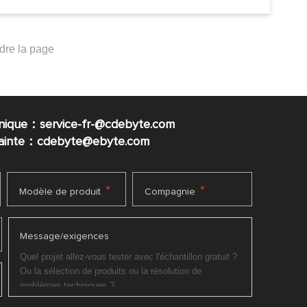
nique：service-fr-@cdebyte.com
plainte：cdebyte
@ebyte.com
*
*
Modèle de produit
Compagnie
Message/exigences