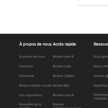
À propos de nous
Accès rapide
Ressou
À propos de nous
Module sans fil
Essai grat
Honneurs
Module LoRa
Nous cont
Partenariat
Module ZigBee
Service a
Responsabilité sociale
Module BLE
Dynamique
Dynamiqu
Des expositions
Modem sans fil
l'industrie
Nouvelles de la
Routeur