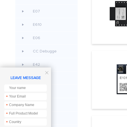
E07
E610
E06
CC Debugge
E42

LEAVE MESSAGE
E48
E53
*
EoRa PI
*
*
E105
*