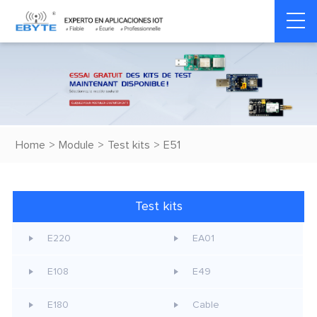
Home
>
Module
>
Test kits
>
E51
Test kits
E220
EA01
E108
E49
E180
Cable