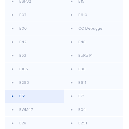
ESP32
E15
E07
E610
E06
CC Debugge
E42
E48
E53
EoRa PI
E105
E80
E290
E611
E51
E71
EWM47
E04
E28
E291