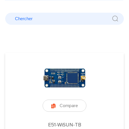
Compare

E51-WiSUN-TB