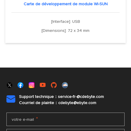
Carte de développement de module Wi-SUN
[Interface]: USB
[Dimensions]: 72 x 34 mm
Support technique：service-fr-@cdebyte.com

Courriel de plainte：cdebyte
@ebyte.com
*
votre e-mail