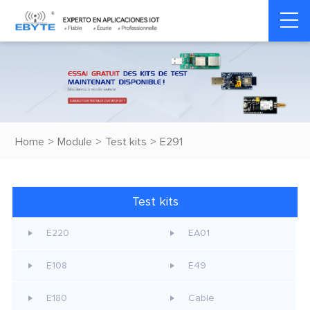
Home
>
Module
>
Test kits
>
E291
Test kits
E220
EA01
E108
E49
E180
Cable