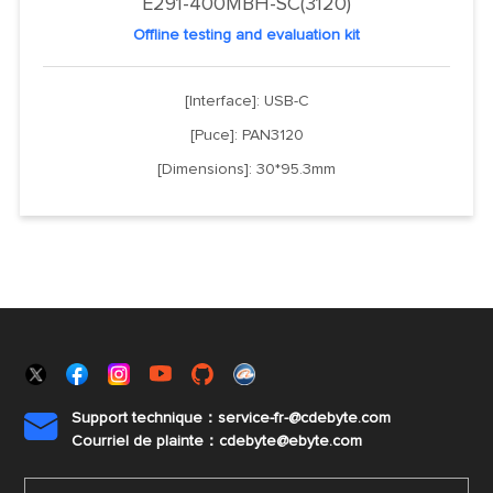
E291-400MBH-SC(3120)
Offline testing and evaluation kit
[Interface]: USB-C
[Puce]: PAN3120
[Dimensions]: 30*95.3mm
Support technique：service-fr-@cdebyte.com

Courriel de plainte：cdebyte
@ebyte.com