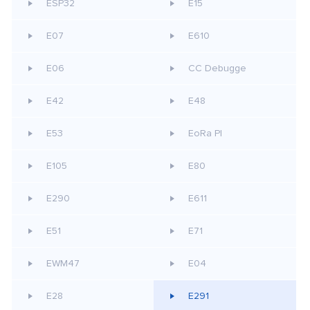
ESP32
E15
E07
E610
E06
CC Debugge
E42
E48
E53
EoRa PI
E105
E80
E290
E611
E51
E71
EWM47
E04
E28
E291