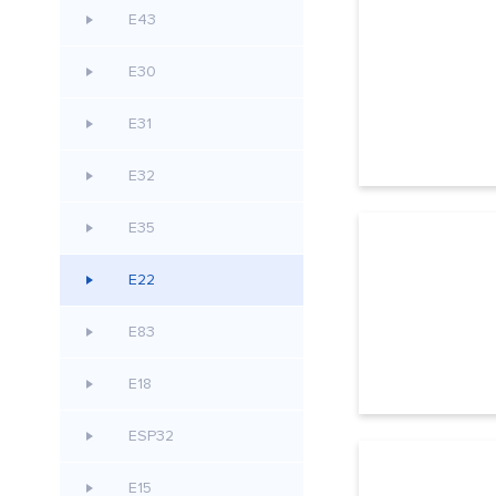
E43
E30
E31
E32
E35
E22
E83
E18
ESP32
E15