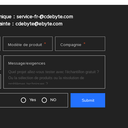
nique：service-fr-@cdebyte.com
plainte：cdebyte
@ebyte.com
*
*
Modèle de produit
Compagnie
Message/exigences
Yes
NO