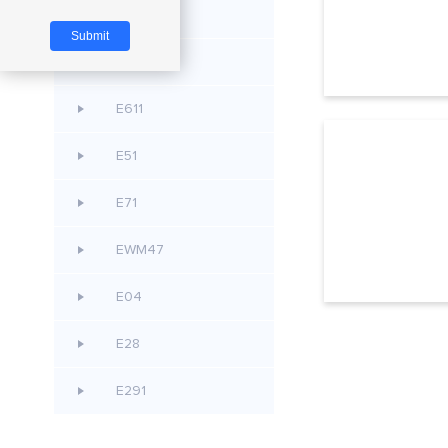
E80
E290
E611
E51
E71
EWM47
E04
E28
E291