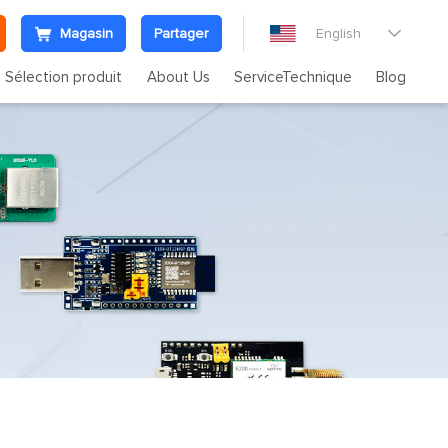
Magasin
Partager
English

Sélection produit
About Us
ServiceTechnique
Blog