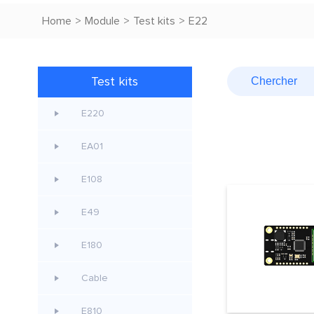
Home
>
Module
>
Test kits
>
E22
Test kits
E220
EA01
E108
E49
E180
Cable
E810