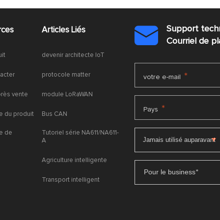
Support tech
rces
Articles Liés

Courriel de 
uit
devenir architecte IoT
acter
protocole matter
*
votre e-mail
près vente
module LoRaWAN
*
Pays
 du produit
Bus CAN
e de
Tutoriel série NA611/NA611-
A
Agriculture intelligente
Pour le business
*
Transport intelligent