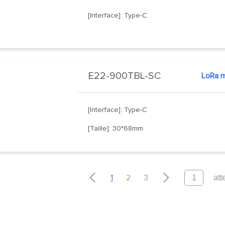
[Interface]: Type-C
E22-900TBL-SC
[Interface]: Type-C
[Taille]: 30*68mm


1
2
3