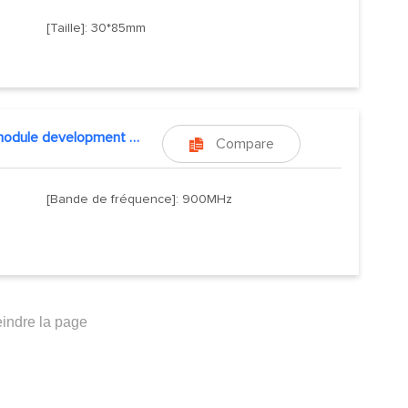
[Taille]: 30*85mm
LoRa module development board
Compare

[Bande de fréquence]: 900MHz