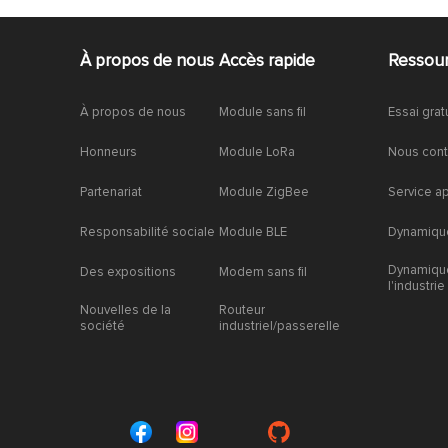
À propos de nous
Accès rapide
Ressou
À propos de nous
Module sans fil
Essai grat
Honneurs
Module LoRa
Nous cont
Partenariat
Module ZigBee
Service a
Responsabilité sociale
Module BLE
Dynamique
Dynamiqu
Des expositions
Modem sans fil
l'industrie
Nouvelles de la
Routeur
société
industriel/passerelle