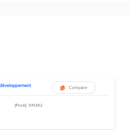
 développement
Compare

[Puce]: SX1262