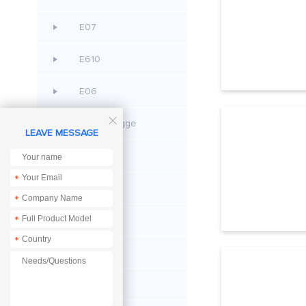
E07
E610
E06

CC Debugge
LEAVE MESSAGE
E42
*
E48
*
*
E53
*
EoRa PI
E105