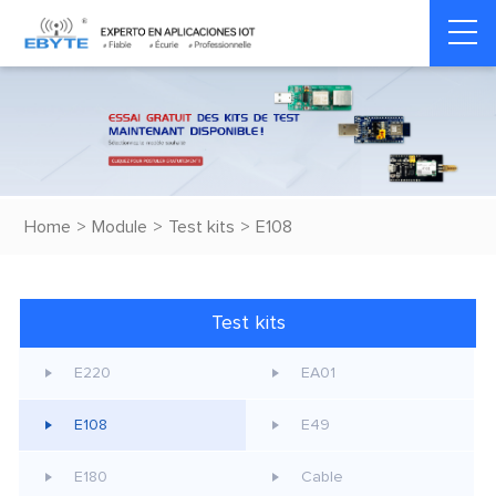
Home
>
Module
>
Test kits
>
E108
Test kits
E220
EA01
E108
E49
E180
Cable