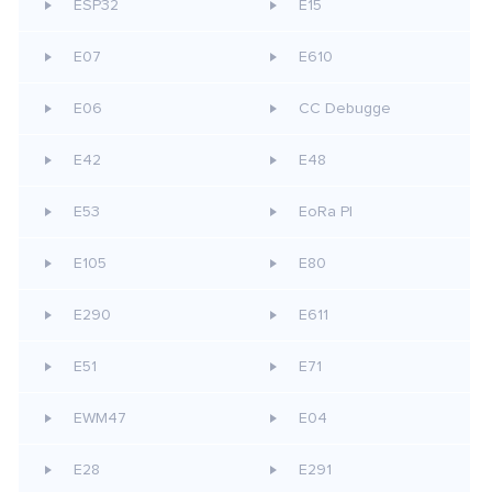
ESP32
E15
E07
E610
E06
CC Debugge
E42
E48
E53
EoRa PI
E105
E80
E290
E611
E51
E71
EWM47
E04
E28
E291