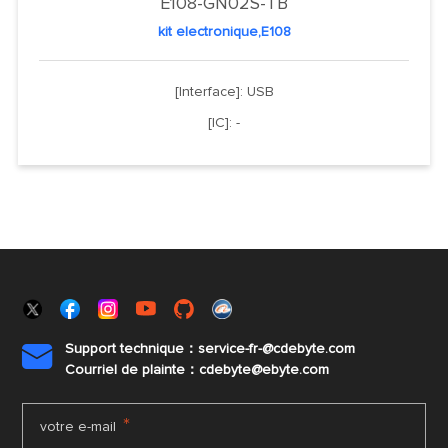
E108-GN02S-TB
kit electronique,E108
[Interface]: USB
[IC]: -
Support technique：service-fr-@cdebyte.com

Courriel de plainte：cdebyte
@ebyte.com
*
votre e-mail